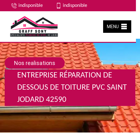
indisponible
indisponible
MENU
Nos realisations
ENTREPRISE RÉPARATION DE
DESSOUS DE TOITURE PVC SAINT
JODARD 42590