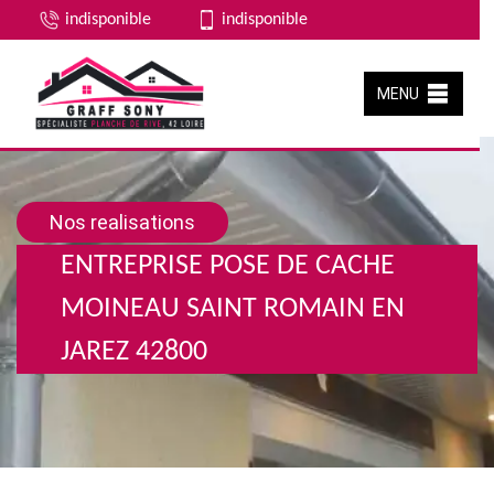
indisponible
indisponible
MENU
Nos realisations
ENTREPRISE POSE DE CACHE
MOINEAU SAINT ROMAIN EN
JAREZ 42800