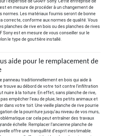
r l’expertise de GRAFF Sony. Cette entreprise de
 est en mesure de procéder à un changement de
es normes. Les matériaux fournis seront de bonne
era correcte, conforme aux normes de qualité. Vous
es planches de rive en bois ou des planches de rives
F Sony est en mesure de vous conseiller sur le
on le type de gouttière installé.
us aide pour le remplacement de
e
le panneau traditionnellement en bois qui aide à
e trouve au débord de votre toit contre l’infiltration
t nuire à la toiture. En effet, sans planche de rive,
 pas empêcher l'eau de pluie, les petits animaux et
r dans votre toit. Une vieille planche de rive pourrie
gation de la pourriture jusqu’au niveau de vos murs,
problématique car cela peut entraîner des travaux
grande échelle. Remplacer l'ancienne planche de
velle offre une tranquillité d'esprit inestimable.