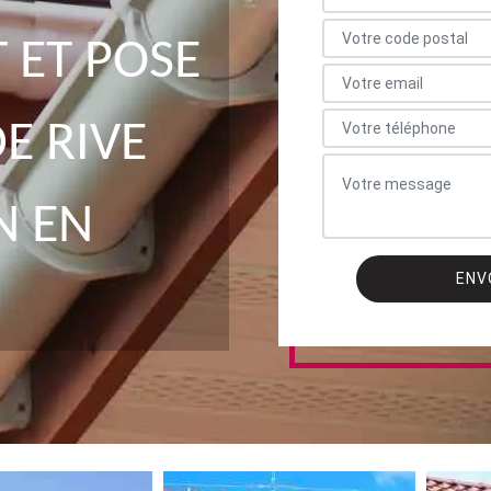
ET POSE
E RIVE
N EN