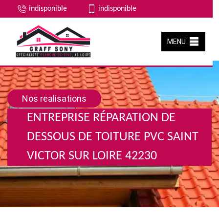
indisponible
indisponible
MENU
Nos realisations
ENTREPRISE RÉPARATION DE
DESSOUS DE TOITURE PVC SAINT
VICTOR SUR LOIRE 42230