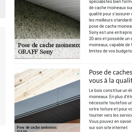
spécialistes bien form
de cache moineaux sur
qualité pour s'assure
les meilleurs standard
pose de cache moinea
Sony est une entrepris
20 ans et possède un s
moineaux, capable de t
limites de vos budgets
Pose de caches 
vous à la quali
Le bois constitue un é
moineaux. En plus d’êtr
nécessite toutefois un 
votre toiture et pour v
tourner vers les servi
Vous pouvez en savoir
sur son site internet.