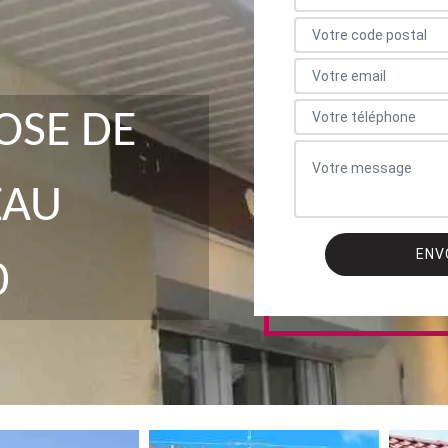
OSE DE
EAU
0