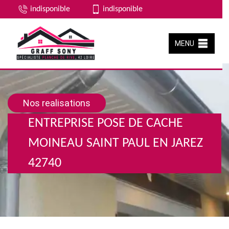
indisponible
indisponible
MENU
Nos realisations
ENTREPRISE POSE DE CACHE
MOINEAU SAINT PAUL EN JAREZ
42740