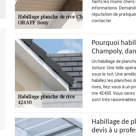
tarifs les moins chers
informations. Demandez 
réputation de pratiquer
contacter.
Pourquoi habill
Champoly, dans
Un habillage de planch
toiture. Une telle opér
sous le toit. Une améli
habillez les planches d
rives, fiez-vous à un
me 42430. Vous serez s
sont très raisonnables
Habillage de p
devis à u profe