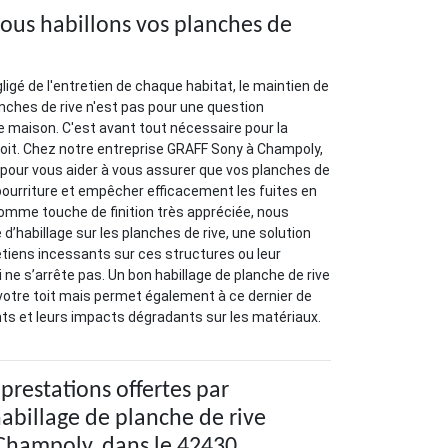
ous habillons vos planches de
igé de l'entretien de chaque habitat, le maintien de
nches de rive n'est pas pour une question
e maison. C'est avant tout nécessaire pour la
oit. Chez notre entreprise GRAFF Sony à Champoly,
 pour vous aider à vous assurer que vos planches de
a pourriture et empêcher efficacement les fuites en
Comme touche de finition très appréciée, nous
’habillage sur les planches de rive, une solution
retiens incessants sur ces structures ou leur
 ne s’arrête pas. Un bon habillage de planche de rive
votre toit mais permet également à ce dernier de
ts et leurs impacts dégradants sur les matériaux.
prestations offertes par
habillage de planche de rive
Champoly, dans le 42430